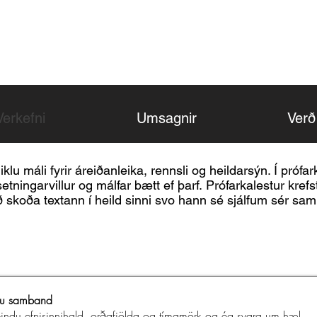
TEXTAVERK
Verkefni
Umsagnir
Verð
iklu máli fyrir áreiðanleika, rennsli og heildarsýn. Í prófarka
tafsetningarvillur og málfar bætt ef þarf. Prófarkalestur kre
ð skoða textann í heild sinni svo hann sé sjálfum sér s
u samband
reindu efnisinnihald, orðafjölda og tímamörk og ég svara um hæl.