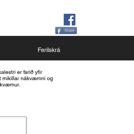
Share
Ferilskrá
lestri er farið yfir
fst mikillar nákvæmni og
amkvæmur.