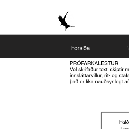
Forsíða
PRÓFARKALESTUR
Vel skrifaður texti skiptir m
innsláttarvillur, rit- og s
það er líka nauðsynlegt a
Hafð
Tilg