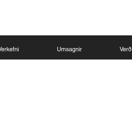
TEXTAVERK
Verkefni
Umsagnir
Verð